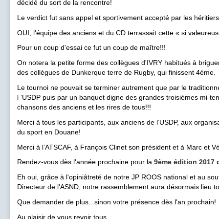
décidé du sort de la rencontre!
Le verdict fut sans appel et sportivement accepté par les hériti
OUI, l'équipe des anciens et du CD terrassait cette « si valeureus
Pour un coup d'essai ce fut un coup de maître!!!
On notera la petite forme des collègues d'IVRY habitués à briguer
des collègues de Dunkerque terre de Rugby, qui finissent 4ème.
Le tournoi ne pouvait se terminer autrement que par le traditionnel
l ‘USDP puis par un banquet digne des grandes troisièmes mi-te
chansons des anciens et les rires de tous!!!
Merci à tous les participants, aux anciens de l’USDP, aux organis
du sport en Douane!
Merci à l’ATSCAF, à François Clinet son président et à Marc et Vé
Rendez-vous dès l'année prochaine pour la
9ème
édition 2017
Eh oui, grâce à l'opiniâtreté de notre JP ROOS national et au so
Directeur de l'ASND, notre rassemblement aura désormais lieu tou
Que demander de plus...sinon votre présence dès l'an prochain!
Au plaisir de vous revoir tous.