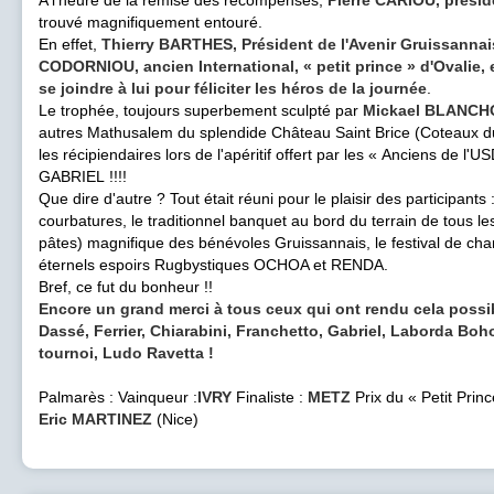
trouvé magnifiquement entouré.
En effet,
Thierry BARTHES, Président de l'Avenir Gruissannais
CODORNIOU, ancien International, « petit prince » d'Ovalie, 
se joindre à lui pour féliciter les héros de la journée
.
Le trophée, toujours superbement sculpté par
Mickael BLANCH
autres Mathusalem du splendide Château Saint Brice (Coteaux d
les récipiendaires lors de l'apéritif offert par les « Anciens de l'
GABRIEL !!!!
Que dire d'autre ? Tout était réuni pour le plaisir des participants 
courbatures, le traditionnel banquet au bord du terrain de tous les
pâtes) magnifique des bénévoles Gruissannais, le festival de chan
éternels espoirs Rugbystiques OCHOA et RENDA.
Bref, ce fut du bonheur !!
Encore un grand merci à tous ceux qui ont rendu cela possi
Dassé, Ferrier, Chiarabini, Franchetto, Gabriel, Laborda Boh
tournoi, Ludo Ravetta !
Palmarès : Vainqueur :
IVRY
Finaliste :
METZ
Prix du « Petit Princ
Eric MARTINEZ
(Nice)