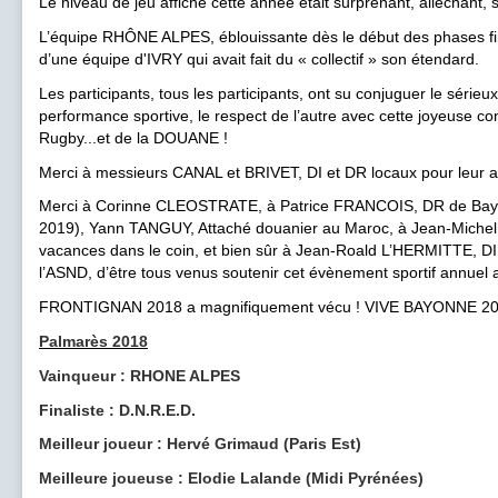
Le niveau de jeu affiché cette année était surprenant, alléchant, 
L’équipe RHÔNE ALPES, éblouissante dès le début des phases fin
d’une équipe d'IVRY qui avait fait du « collectif » son étendard.
Les participants, tous les participants, ont su conjuguer le série
performance sportive, le respect de l’autre avec cette joyeuse conv
Rugby...et de la DOUANE !
Merci à messieurs CANAL et BRIVET, DI et DR locaux pour leur acc
Merci à Corinne CLEOSTRATE, à Patrice FRANCOIS, DR de Bayon
2019), Yann TANGUY, Attaché douanier au Maroc, à Jean-Miche
vacances dans le coin, et bien sûr à Jean-Roald L’HERMITTE, DI 
l’ASND, d’être tous venus soutenir cet évènement sportif annuel 
FRONTIGNAN 2018 a magnifiquement vécu ! VIVE BAYONNE 20
Palmarès 2018
Vainqueur : RHONE ALPES
Finaliste : D.N.R.E.D.
Meilleur joueur : Hervé Grimaud (Paris Est)
Meilleure joueuse : Elodie Lalande (Midi Pyrénées)