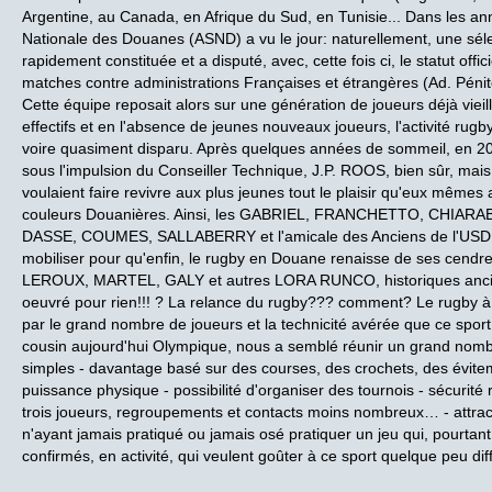
Argentine, au Canada, en Afrique du Sud, en Tunisie... Dans les ann
Nationale des Douanes (ASND) a vu le jour: naturellement, une séle
rapidement constituée et a disputé, avec, cette fois ci, le statut offi
matches contre administrations Françaises et étrangères (Ad. Péni
Cette équipe reposait alors sur une génération de joueurs déjà viei
effectifs et en l'absence de jeunes nouveaux joueurs, l'activité rugby
voire quasiment disparu. Après quelques années de sommeil, en 200
sous l'impulsion du Conseiller Technique, J.P. ROOS, bien sûr, mais 
voulaient faire revivre aux plus jeunes tout le plaisir qu'eux mêmes 
couleurs Douanières. Ainsi, les GABRIEL, FRANCHETTO, CHIAR
DASSE, COUMES, SALLABERRY et l'amicale des Anciens de l'USDP
mobiliser pour qu'enfin, le rugby en Douane renaisse de ses cen
LEROUX, MARTEL, GALY et autres LORA RUNCO, historiques ancien
oeuvré pour rien!!! ? La relance du rugby??? comment? Le rugby à
par le grand nombre de joueurs et la technicité avérée que ce sport 
cousin aujourd'hui Olympique, nous a semblé réunir un grand nombr
simples - davantage basé sur des courses, des crochets, des évite
puissance physique - possibilité d'organiser des tournois - sécurité
trois joueurs, regroupements et contacts moins nombreux… - attract
n'ayant jamais pratiqué ou jamais osé pratiquer un jeu qui, pourtant, 
confirmés, en activité, qui veulent goûter à ce sport quelque peu dif