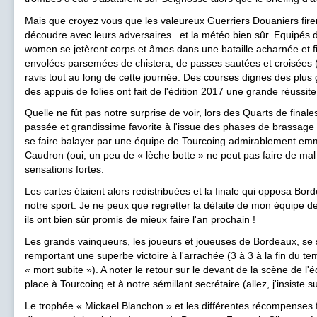
Mais que croyez vous que les valeureux Guerriers Douaniers fire
découdre avec leurs adversaires...et la météo bien sûr. Equipés 
women se jetèrent corps et âmes dans une bataille acharnée et fi
envolées parsemées de chistera, de passes sautées et croisées (p
ravis tout au long de cette journée. Des courses dignes des plus 
des appuis de folies ont fait de l'édition 2017 une grande réussite
Quelle ne fût pas notre surprise de voir, lors des Quarts de finales
passée et grandissime favorite à l'issue des phases de brassage 
se faire balayer par une équipe de Tourcoing admirablement emm
Caudron (oui, un peu de « lèche botte » ne peut pas faire de mal !!
sensations fortes.
Les cartes étaient alors redistribuées et la finale qui opposa Bo
notre sport. Je ne peux que regretter la défaite de mon équipe de 
ils ont bien sûr promis de mieux faire l'an prochain !
Les grands vainqueurs, les joueurs et joueuses de Bordeaux, se
remportant une superbe victoire à l'arrachée (3 à 3 à la fin du t
« mort subite »). A noter le retour sur le devant de la scène de l'
place à Tourcoing et à notre sémillant secrétaire (allez, j'insiste su
Le trophée « Mickael Blanchon » et les différentes récompenses f