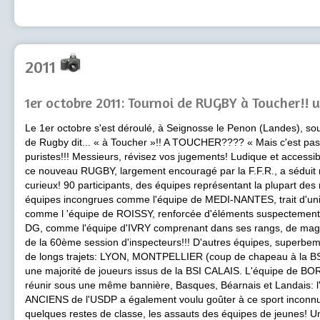
2011
1er octobre 2011: Tournoi de RUGBY à Toucher!! 
Le 1er octobre s'est déroulé, à Seignosse le Penon (Landes), sous
de Rugby dit... « à Toucher »!! A TOUCHER???? « Mais c'est pas d
puristes!!! Messieurs, révisez vos jugements! Ludique et accessib
ce nouveau RUGBY, largement encouragé par la F.F.R., a séduit
curieux! 90 participants, des équipes représentant la plupart de
équipes incongrues comme l'équipe de MEDI-NANTES, trait d'uni
comme l 'équipe de ROISSY, renforcée d'éléments suspectement
DG, comme l'équipe d'IVRY comprenant dans ses rangs, de magni
de la 60ème session d'inspecteurs!!! D'autres équipes, superbeme
de longs trajets: LYON, MONTPELLIER (coup de chapeau à la BS
une majorité de joueurs issus de la BSI CALAIS. L'équipe de BO
réunir sous une même bannière, Basques, Béarnais et Landais: l'e
ANCIENS de l'USDP a également voulu goûter à ce sport inconnu 
quelques restes de classe, les assauts des équipes de jeunes! U