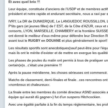
Et avec quel brio
!!!
Leur équipe, constituée d’anciens de l’USDP et de membres actif
président et notre rapide et endurant secrétaire, nous a ravi par s
IVRY, La DR de DUNKERQUE, Le LANGUEDOC ROUSSILLON, L
P'tits gars (et jeunes filles) de l' EST, de la Côte d’AZUR, ceux e
consorts, LYON, MARSEILLE, CHAMBERY et la frontière SUISSE...
ont donné le meilleur d'eux-même pour défendre leur Direction Ré
avant tout le
RUGBY en DOUANE
et plus généralement le sport!
Les résultats sportifs sont anecdotiques(sauf peut-être pour l
mais ils ont le mérite d'exister et de mettre en exergue les qualit
Les phases de poules du matin ont permis à tous de pratiquer un 
certain(e)s...c'était une première !!!
Après la pause méridienne, les choses sérieuses ont commencé.
Matchs de classement, demi-finales et finale...ces rencontres ont
«nombreux et chaleureux».
La finale entre les membres du comité directeur ASND associés a
équipe qui aurait dû gagner») fut d'un suspens Hitchcockien.
Avec une égalité parfaite à la fin du temps réglementaire, les pr