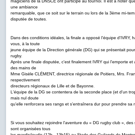
magiciens de la DNSCE ont participé au tournoi. Il est à noter q
une ambiance
remarquable, que ce soit sur le terrain ou lors de la 3ème mi-tem
disputée de toutes.
Dans des conditions idéales, la finale a opposé l'équipe d'IVRY, h
vous, à la toute
jeune équipe de la Direction générale (DG) qui se présentait pour
rugby.
Après une finale disputée, c'est finalement IVRY qui l'emporte et
des mains de
Mme Gisèle CLÉMENT, directrice régionale de Poitiers, Mrs. F
respectivement
directeurs régionaux de Lille et de Bayonne.
L'équipe de la DG se contentera de la seconde place (et d'un tro
mais nul doute
qu'elle renforcera ses rangs et s'entraînera dur pour prendre sa 
Si vous souhaitez rejoindre l'aventure du « DG rugby club », des
sont organisées tous
les mardis/jeudis (12h - 13h15) au Stade des Guilands de Montreu