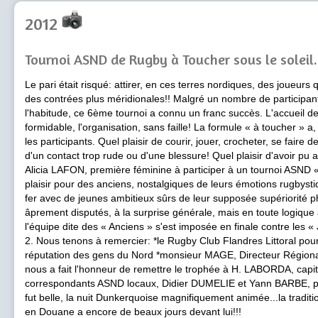
2012
Tournoi ASND de Rugby à Toucher sous le soleil
Le pari était risqué: attirer, en ces terres nordiques, des joueurs
des contrées plus méridionales!! Malgré un nombre de participan
l'habitude, ce 6ème tournoi a connu un franc succès. L'accueil d
formidable, l'organisation, sans faille! La formule « à toucher » a
les participants. Quel plaisir de courir, jouer, crocheter, se faire
d'un contact trop rude ou d'une blessure! Quel plaisir d'avoir pu ac
Alicia LAFON, première féminine à participer à un tournoi ASND « 
plaisir pour des anciens, nostalgiques de leurs émotions rugbysti
fer avec de jeunes ambitieux sûrs de leur supposée supériorité p
âprement disputés, à la surprise générale, mais en toute logique 
l'équipe dite des « Anciens » s'est imposée en finale contre les
2. Nous tenons à remercier: *le Rugby Club Flandres Littoral pour
réputation des gens du Nord *monsieur MAGE, Directeur Région
nous a fait l'honneur de remettre le trophée à H. LABORDA, capit
correspondants ASND locaux, Didier DUMELIE et Yann BARBE, p
fut belle, la nuit Dunkerquoise magnifiquement animée...la tradit
en Douane a encore de beaux jours devant lui!!!