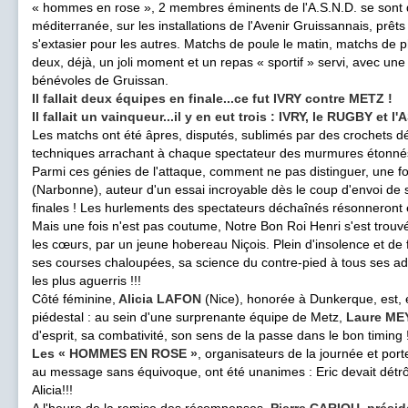
« hommes en rose », 2 membres éminents de l'A.S.N.D. se sont 
méditerranée, sur les installations de l'Avenir Gruissannais, prêt
s'extasier pour les autres. Matchs de poule le matin, matchs de ph
deux, déjà, un joli moment et un repas « sportif » servi, avec une 
bénévoles de Gruissan.
Il fallait deux équipes en finale...ce fut IVRY contre METZ !
Il fallait un vainqueur...il y en eut trois : IVRY, le RUGBY et l
Les matchs ont été âpres, disputés, sublimés par des crochets d
techniques arrachant à chaque spectateur des murmures étonnés 
Parmi ces génies de l'attaque, comment ne pas distinguer, une fo
(Narbonne), auteur d'un essai incroyable dès le coup d'envoi d
finales ! Les hurlements des spectateurs déchaînés résonneront e
Mais une fois n'est pas coutume, Notre Bon Roi Henri s'est trouvé
les cœurs, par un jeune hobereau Niçois. Plein d'insolence et de fa
ses courses chaloupées, sa science du contre-pied à tous ses a
les plus aguerris !!!
Côté féminine,
Alicia LAFON
(Nice), honorée à Dunkerque, est, 
piédestal : au sein d'une surprenante équipe de Metz,
Laure ME
d'esprit, sa combativité, son sens de la passe dans le bon timing 
Les « HOMMES EN ROSE »
, organisateurs de la journée et port
au message sans équivoque, ont été unanimes : Eric devait détrô
Alicia!!!
A l'heure de la remise des récompenses,
Pierre CARIOU, présid