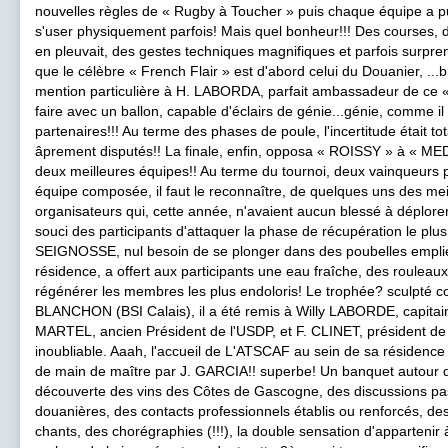
nouvelles règles de « Rugby à Toucher » puis chaque équipe a pu s
s'user physiquement parfois! Mais quel bonheur!!! Des courses, 
en pleuvait, des gestes techniques magnifiques et parfois surprena
que le célèbre « French Flair » est d'abord celui du Douanier, ..
mention particulière à H. LABORDA, parfait ambassadeur de ce « 
faire avec un ballon, capable d'éclairs de génie...génie, comme il
partenaires!!! Au terme des phases de poule, l'incertitude était tot
âprement disputés!! La finale, enfin, opposa « ROISSY » à « M
deux meilleures équipes!! Au terme du tournoi, deux vainqueurs p
équipe composée, il faut le reconnaître, de quelques uns des meil
organisateurs qui, cette année, n'avaient aucun blessé à déplorer
souci des participants d'attaquer la phase de récupération le plus
SEIGNOSSE, nul besoin de se plonger dans des poubelles emplie
résidence, a offert aux participants une eau fraîche, des roule
régénérer les membres les plus endoloris! Le trophée? sculpté c
BLANCHON (BSI Calais), il a été remis à Willy LABORDE, capitai
MARTEL, ancien Président de l'USDP, et F. CLINET, président de
inoubliable. Aaah, l'accueil de L'ATSCAF au sein de sa résid
de main de maître par J. GARCIA!! superbe! Un banquet autour d
découverte des vins des Côtes de Gascogne, des discussions pa
douanières, des contacts professionnels établis ou renforcés, de
chants, des chorégraphies (!!!), la double sensation d'appartenir 